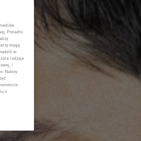
i mediów
wej. Ponadto
lizy
tnerzy mogą
madzili w
które rodzaje
owej, i
e. Należy
 być
 momencie.
iu o