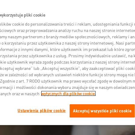
wykorzystuje pliki cookie
lików cookie do personalizowania treści i reklam, udostępniania funkcj
ciowych oraz przeprowadzania analizy ruchu na naszej stronie interneto
amy naszym partnerom z branży mediów społecznościowych, reklamy i ana
 o korzystaniu przez użytkownika z naszej strony internetowej. Nasi par
informacje z innymi danymi, które użytkownik im przekazał lub które zgro
zystania przez użytkownika z usług. Prosimy indywidualnie ustawić, na 
kie użytkownik wyraża zgodę podczas korzystania z naszej strony internet
kceptuj wybrane” lub „Akceptuj wszystkie”, aby zaakceptować pliki cooki
że w zależności od wybranych ustawień niektóre funkcje strony mogą nie
 Zgodnie z art. 7 RODO użytkownik ma prawo wycofać zgodę w dowolnym
ormacji i możliwości dokonania wyboru znajduje się w naszym oświadczen
danych oraz w naszych
wytycznych dla plików cookie.
Ustawienia plików cookie
Akceptuj wszystkie pliki cookie