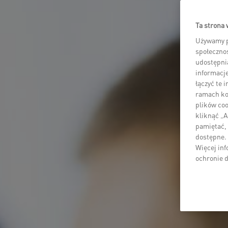
Ta strona 
Używamy p
społecznoś
udostępni
informacje
łączyć te 
ramach kor
plików coo
kliknąć „A
pamiętać, 
dostępne.
Więcej inf
ochronie 