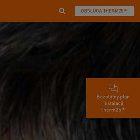
OBSŁUGA THERM25™
Bezpłatny plan
instalacji
Therm25™