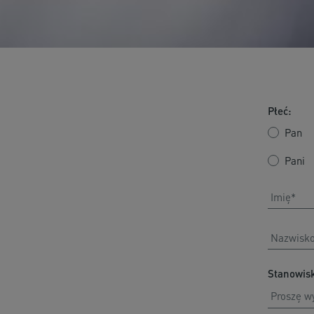
Płeć:
Pan
Pani
Stanowis