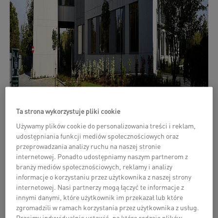
Ta strona wykorzystuje pliki cookie
Używamy plików cookie do personalizowania treści i reklam,
udostępniania funkcji mediów społecznościowych oraz
przeprowadzania analizy ruchu na naszej stronie
internetowej. Ponadto udostępniamy naszym partnerom z
2
Na powierzchni ok. 6.000 m
, w 17 specjalistycznych
branży mediów społecznościowych, reklamy i analizy
laboratoriach, realizowane są zadania naukowo-
informacje o korzystaniu przez użytkownika z naszej strony
badawcze. Bryła budynku składa się z dwóch części:
internetowej. Nasi partnerzy mogą łączyć te informacje z
budynku głównego o trzech kondygnacjach naziemnych
innymi danymi, które użytkownik im przekazał lub które
2
(powierzchnia 1.551 m
) oraz Laboratorium Badań Drgań
zgromadzili w ramach korzystania przez użytkownika z usług.
2
Mechanicznych (powierzchnia 158,30 m
). Obie części
Prosimy indywidualnie ustawić, na które rodzaje plików