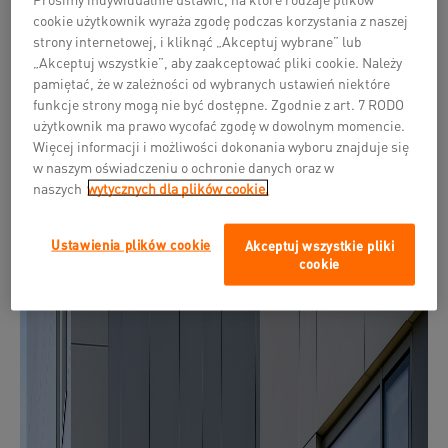
zostały połączone łącznikiem na poziomie I piętra. W
cookie użytkownik wyraża zgodę podczas korzystania z naszej
strony internetowej, i kliknąć „Akceptuj wybrane” lub
Tech-Safe-Bio do prac wykończeniowych zastosowano
„Akceptuj wszystkie”, aby zaakceptować pliki cookie. Należy
kompletny systemy suchej zabudowy fermacell.
pamiętać, że w zależności od wybranych ustawień niektóre
Powierzchnia użytych płyt gipsowo-włóknowych wyniosła
funkcje strony mogą nie być dostępne. Zgodnie z art. 7 RODO
2
20.000 m
. W obiekcie zastosowano uniwersalne płyty g-w
użytkownik ma prawo wycofać zgodę w dowolnym momencie.
o grubości 12,5 mm, charakteryzujące się wysoką
Więcej informacji i możliwości dokonania wyboru znajduje się
trwałością, niepalnością (klasa A2) oraz naturalną
w naszym oświadczeniu o ochronie danych oraz w
odpornością na wilgoć.
naszych
wytycznych dla plików cookie.
Ustawienia plików cookie
Akceptuj wszystkie pliki
cookie