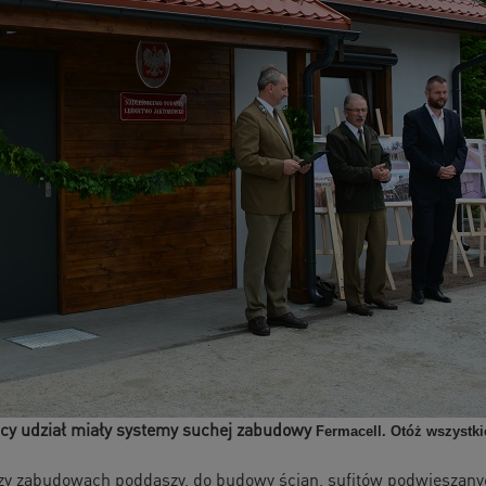
ący udział miały systemy suchej zabudowy
Fermacell. Otóż wszystki
y zabudowach poddaszy, do budowy ścian, sufitów podwieszanyc