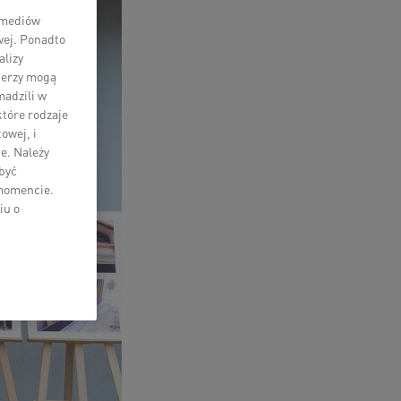
i mediów
wej. Ponadto
lizy
tnerzy mogą
madzili w
które rodzaje
owej, i
e. Należy
 być
 momencie.
iu o