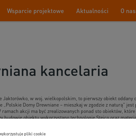
Wsparcie projektowe
Aktualności
O nas
niana kancelaria
e Jaktorówko, w woj. wielkopolskim, to pierwszy obiekt oddany
 „Polskie Domy Drewniane – mieszkaj w zgodzie z naturą” jest
 ramach akcji ma być zrealizowanych ponad sto obiektów, które
y budowie obiektu wykorzystano technologię Steico oraz materia
wykorzystuje pliki cookie