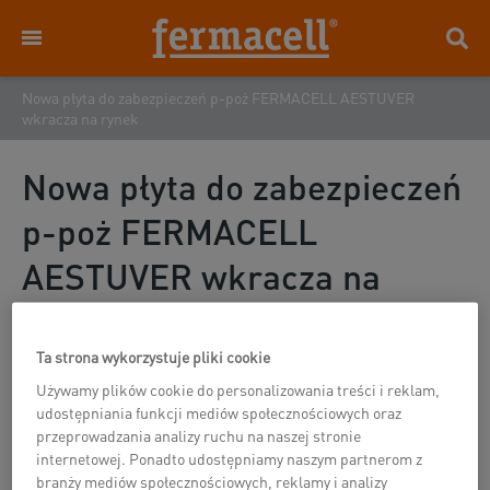
Nowa płyta do zabezpieczeń p-poż FERMACELL AESTUVER
wkracza na rynek
Nowa płyta do zabezpieczeń
p-poż FERMACELL
AESTUVER wkracza na
rynek
Ta strona wykorzystuje pliki cookie
28.09.2016
Używamy plików cookie do personalizowania treści i reklam,
udostępniania funkcji mediów społecznościowych oraz
przeprowadzania analizy ruchu na naszej stronie
internetowej. Ponadto udostępniamy naszym partnerom z
branży mediów społecznościowych, reklamy i analizy