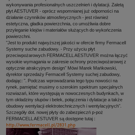
wykonywania profesionalnych uszczelnień i dylatacji. Zaletą
płyt AESTUVER - oprócz wspomnianej już odporności na
działanie czynników atmosferycznych - jest również
estetyczna, gładka powierzchnia, co umożliwia dobre
przyleganie klejów i materiałów służących do wykończenia
powierzchni.
"Jest to produkt najwyższej jakości w ofercie firmy Fermacell
Systemy suche zabudowy. - Przy użyciu płyt
przeciwpożarowych FERMACELL AESTUVER można łączyć
wysokie wymagania w zakresie ochrony przeciwpożarowej z
optycznie atrakcyjnym design" Mówi Marek Mańkowski,
dyrektor sprzedaży Fermacell Systemy suchej zabudowy,
dodając: ". Podczas wprowadzania tego typu nowości na
rynek, pamiętać musimy o szerokim spektrum specjalnych
rozwiazań, które występują w nowoczesnych budynkach, w
tym okładziny słupów i belek, połączenia i dylatacje a także
obudowy wentylacji elektrotechnicznych i wentylacyjnych".
Szczegóły dot. nowej płyty do zabezpieczń p-poż
FERMACELL AESTUVER są dostępne tutaj :
http://www.fermacell.pl/2831.php