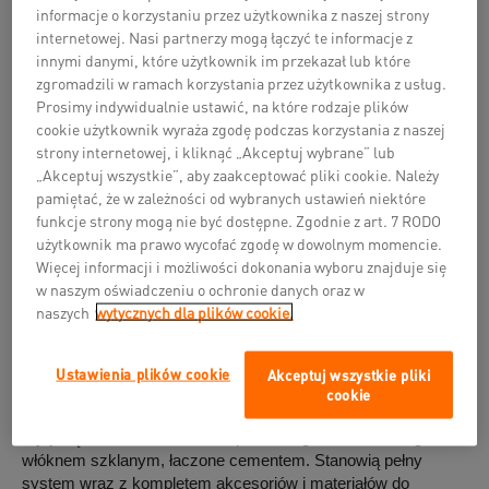
informacje o korzystaniu przez użytkownika z naszej strony
internetowej. Nasi partnerzy mogą łączyć te informacje z
innymi danymi, które użytkownik im przekazał lub które
zgromadzili w ramach korzystania przez użytkownika z usług.
Prosimy indywidualnie ustawić, na które rodzaje plików
Połączenie bezpieczeństwa pożarowego z gipsowymi i
cookie użytkownik wyraża zgodę podczas korzystania z naszej
cementowymi materiałami FERMACELL na rynku polskim ma
strony internetowej, i kliknąć „Akceptuj wybrane” lub
długą tradycję, kolejny produkt, który wzmocni pozycję marki
„Akceptuj wszystkie”, aby zaakceptować pliki cookie. Należy
Fermacell na rynku płyt przeciwpożarowych, to tegoroczna
pamiętać, że w zależności od wybranych ustawień niektóre
nowość - płyta Fermacell AESTUVER.
funkcje strony mogą nie być dostępne. Zgodnie z art. 7 RODO
Płyty cementowe FERMACELL AESTUVER do zabezpieczeń
użytkownik ma prawo wycofać zgodę w dowolnym momencie.
przeciwpożarowych spełniają wymogi najwyższej kategorii
Więcej informacji i możliwości dokonania wyboru znajduje się
użytkowania z uwzględnieniem przeznaczenia typu X według
w naszym oświadczeniu o ochronie danych oraz w
ETAG 018-1 i mogą być bezproblemowo stosowane w
naszych
wytycznych dla plików cookie.
obszarze zewnętrznym – odporność na mróz i wodę. Oprócz
doskonałej odporności ogniowej mocną stroną płyt
AESTUVER jest szeroki zakres zastosowań do ochrony
Ustawienia plików cookie
Akceptuj wszystkie pliki
przeciwpozarowej dla ścian, stropów, obudów belek i kolumn
cookie
w celu zwiększenia odporności ogniowej istniejących struktur.
Płyty są zbudowane z betonu porowatego wzmocnionego
włóknem szklanym, łaczone cementem. Stanowią pełny
system wraz z kompletem akcesoriów i materiałów do