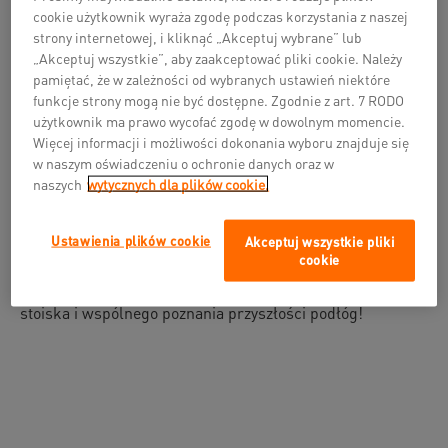
To doskonała okazja, aby na żywo zobaczyć nasze
cookie użytkownik wyraża zgodę podczas korzystania z naszej
innowacyjne technologie podłogowe oraz poznać
strony internetowej, i kliknąć „Akceptuj wybrane” lub
najnowsze rozwiązania, które oferujemy dla sektora
„Akceptuj wszystkie”, aby zaakceptować pliki cookie. Należy
budowlanego i wnętrzarskiego. Nasz zespół ekspertów
pamiętać, że w zależności od wybranych ustawień niektóre
będzie dostępny, by odpowiedzieć na wszystkie pytania i
funkcje strony mogą nie być dostępne. Zgodnie z art. 7 RODO
podzielić się wiedzą na temat zastosowania naszych
użytkownik ma prawo wycofać zgodę w dowolnym momencie.
produktów.
Więcej informacji i możliwości dokonania wyboru znajduje się
w naszym oświadczeniu o ochronie danych oraz w
naszych
wytycznych dla plików cookie.
PTAK Warsaw Expo, Nadarzyn
3–5 czerwca 2025
Ustawienia plików cookie
Akceptuj wszystkie pliki
cookie
Serdecznie zapraszamy wszystkich naszych partnerów,
klientów oraz pasjonatów branży do odwiedzenia naszego
stoiska i wspólnego poznania przyszłości podłóg!