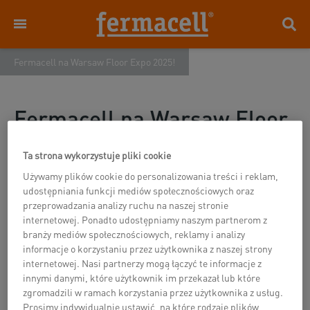
Fermacell na Warsaw Floor Expo 2025!
Fermacell na Warsaw Floor
Expo 2025!
Ta strona wykorzystuje pliki cookie
03.06.2025
Używamy plików cookie do personalizowania treści i reklam,
udostępniania funkcji mediów społecznościowych oraz
Fermacell na Warsaw Floor Expo 2025!
przeprowadzania analizy ruchu na naszej stronie
internetowej. Ponadto udostępniamy naszym partnerom z
Z radością informujemy, że firma Fermacell bierze udział
branży mediów społecznościowych, reklamy i analizy
informacje o korzystaniu przez użytkownika z naszej strony
w targach materiałów podłogowych i powierzchniowych
internetowej. Nasi partnerzy mogą łączyć te informacje z
Warsaw Floor Expo, które odbywaja się się w dniach 3–5
innymi danymi, które użytkownik im przekazał lub które
czerwca 2025 roku w PTAK Warsaw Expo w Nadarzynie.
zgromadzili w ramach korzystania przez użytkownika z usług.
Prosimy indywidualnie ustawić, na które rodzaje plików