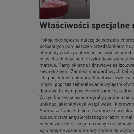
Właściwości specjalne
Pokoje ekologiczne należą do oddziału chorób
pozostałych pomieszczeń przedsionkiem z dy
elementy odzieży należy pozostawić w przeds
niewielkich ilościach. Przykładowo zainstal
matowe. Ramy okienne i drzwiowe są izolowan
zewnętrznymi. Zamiast standardowych kalory
Dla pacjentów reagujących nadwrażliwością
innymi poprzez zainstalowanie wyłączników b
doprowadzanym powietrzem żadne szkodliwe s
Wszystkie zastosowane wyroby poddano test
uniknąć jakichkolwiek wątpliwości, kierowni
Andreasa Tapio Scheida. Hamburski projekt
budownictwa antyalergicznego oraz minimaliz
Scheid zwrócił szczególną uwagę na odpowi
są dostępne różne produkty zdolne do wiązani