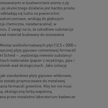
 stosowanymi w budownictwie wiemy o jej
jej skutecznego działania jest bardzo prosta:
 odkładają się luźno na powierzchni
y wykończeniowe, wnikają do głębszych
pcja chemiczna, nieodwracalna), w
iu. Z uwagi na to, że szkodliwe substancje
y wad materiał budowany do stosowania
Montaż wielkoformatowych płyt (12,5 × 3000 ×
asycznej płyty gipsowo-cementowej fermacell
ekt Scheid
– „wydzielają niewiele substancji
nych materiałów (papier z recyklingu, gips i
olwiek wad ekologicznych. Jako izolację
, jak standardowe płyty gipsowo-włóknowe,
cznie zostały przymocowane do metalowej
nia fermacell greenline. Klej ten nie musi
ą, ekologiczną farbą wapienną.
ana przez niezależne laboratorium badawcze