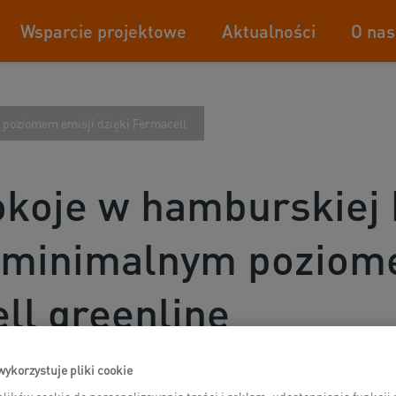
Wsparcie projektowe
Aktualności
O nas
 poziomem emisji dzięki Fermacell
koje w hamburskiej 
z minimalnym poziom
ll greenline
wykorzystuje pliki cookie
lików cookie do personalizowania treści i reklam, udostępniania funkcj