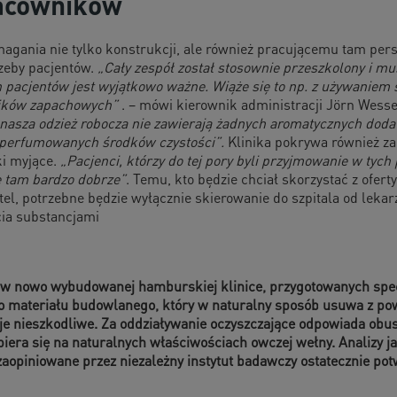
racowników
agania nie tylko konstrukcji, ale również pracującemu tam pers
zeby pacjentów.
„Cały zespół został stosownie przeszkolony i m
pacjentów jest wyjątkowo ważne. Wiąże się to np. z używaniem ś
dników zapachowych”
. – mówi kierownik administracji Jörn Wess
i nasza odzież robocza nie zawierają żadnych aromatycznych doda
 perfumowanych środków czystości”.
Klinika pokrywa również z
ki myjące.
„Pacjenci, którzy do tej pory byli przyjmowanie w tyc
ię tam bardzo dobrze”
. Temu, kto będzie chciał skorzystać z oferty
el, potrzebne będzie wyłącznie skierowanie do szpitala od lek
cia substancjami
w nowo wybudowanej hamburskiej klinice, przygotowanych specj
yto materiału budowlanego, który w naturalny sposób usuwa z p
cje nieszkodliwe. Za oddziaływanie oczyszczające odpowiada obu
opiera się na naturalnych właściwościach owczej wełny. Analizy 
zaopiniowane przez niezależny instytut badawczy ostatecznie pot