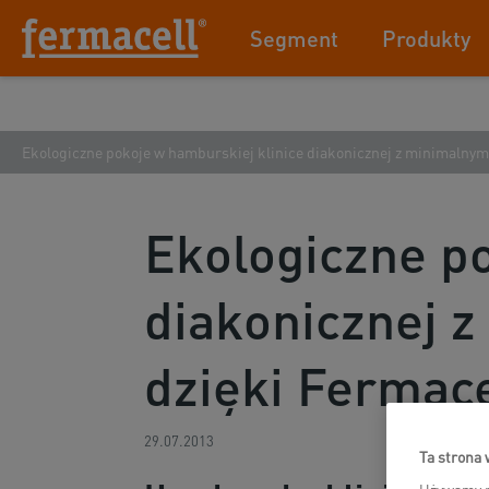
Segment
Produkty
Ekologiczne pokoje w hamburskiej klinice diakonicznej z minimalnym
Ekologiczne po
diakonicznej 
dzięki Fermace
29.07.2013
Ta strona 
Używamy p