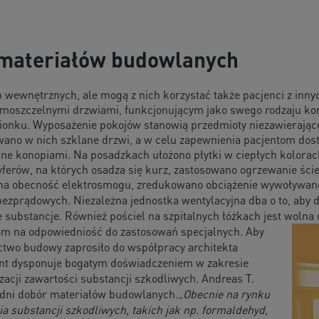
 materiałów budowlanych
 wewnętrznych, ale mogą z nich korzystać także pacjenci z innyc
moszczelnymi drzwiami, funkcjonującym jako swego rodzaju kom
ionku. Wyposażenie pokojów stanowią przedmioty niezawierające
owano w nich szklane drzwi, a w celu zapewnienia pacjentom dos
e konopiami. Na posadzkach ułożono płytki w ciepłych kolorach
ferów, na których osadza się kurz, zastosowano ogrzewanie ści
 na obecność elektrosmogu, zredukowano obciążenie wywoływa
ezprądowych. Niezależna jednostka wentylacyjna dba o to, aby d
ubstancje. Również pościel na szpitalnych łóżkach jest wolna 
om na odpowiedniość do zastosowań specjalnych. Aby
ctwo budowy zaprosiło do współpracy architekta
ant dysponuje bogatym doświadczeniem w zakresie
acji zawartości substancji szkodliwych. Andreas T.
edni dobór materiałów budowlanych.
„Obecnie na rynku
a substancji szkodliwych, takich jak np. formaldehyd,