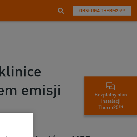
OBSŁUGA THERM25™
klinice
em emisji
Bezpłatny plan
instalacji
Therm25™
i mediów