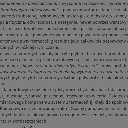
 wieloletniemu doświadczeniu z wyrobami na bazie owczej wełny
długotrwałym oddziaływaniu”
– poinformował projektant. Zasada 
ąsteczki substancji szkodliwych, takich jak aldehydy czy ketony,
rpcja fizyczna, odwracalna), a następnie, nawet poprzez warstw
a), gdzie są trwale wiązane chemicznie i przekształcane (absor
nie mogą zostać ponownie uwolnione do powietrza w pomieszczen
kartonowe płyty fermacell greenline jako całkowicie pozbawion
zanych w późniejszym czasie.
ojów ekologicznych zostały pokryte płytami fermacell greenline.
nstrukcji nośnej z profili metalowych przed zastosowaniem kl
ściennego.
„Również standardowe płyty fermacell”
– mówi archit
osowaniem ekologicznej technologii, wyłącznie na bazie natural
ych płyt instytut ekologiczny z Kolonii potwierdził brak jakichk
ie.
ła standardowym sposobem: płyty można było obrabiać tak samo
, tj. nacinać je, łamać, przecinać, frezować lub wiercić. Ostate
andardowego komponentu systemu fermacell tj. kleju do spoinowa
dejrzewa się, że powoduje raka”. Ściany pomalowano naturaln
nych kontrola jakości powietrza w pomieszczeniach, zaopiniow
erza w pomieszczeniach.