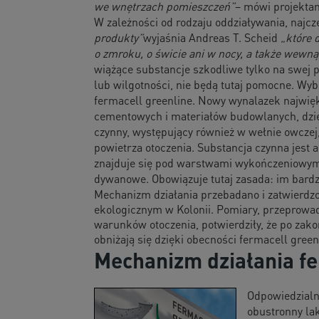
we wnętrzach pomieszczeń”
– mówi projektan
W zależności od rodzaju oddziaływania, najcz
produkty”
wyjaśnia Andreas T. Scheid
„które 
o zmroku, o świcie ani w nocy, a także wewn
wiążące substancje szkodliwe tylko na swej p
lub wilgotności, nie będą tutaj pomocne. Wy
fermacell greenline. Nowy wynalazek najwię
cementowych i materiałów budowlanych, dzię
czynny, występujący również w wełnie owczej
powietrza otoczenia. Substancja czynna jest a
znajduje się pod warstwami wykończeniowymi,
dywanowe. Obowiązuje tutaj zasada: im bardzi
Mechanizm działania przebadano i zatwierdzo
ekologicznym w Kolonii. Pomiary, przeprow
warunków otoczenia, potwierdziły, że po za
obniżają się dzięki obecności fermacell green
Mechanizm działania fe
Odpowiedzialna
obustronny la