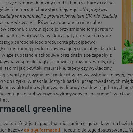
t. Przy czym mechanizmy ich działania są bardzo różne.
ęściej nie ma ono charakteru ciągłego.
„Na przykład
działają w kombinacji z promieniowaniem UV, nie działają
ątrz pomieszczeń.”
Również substancje mineralne
owierzchni, a uwalniające je przy zmianie temperatury
bór padł na wprowadzany akurat w tym czasie na rynek
kszego europejskiego producenta płyt gipsowo-
ki obustronnej powłoce zawierającej naturalny składnik
, wiąże substancje szkodliwe oraz drażniące zapachy z
ktywna w sposób ciągły, a co więcej, również wtedy, gdy
 takimi jak powłoki malarskie, tapety czy wykładziny
ej otwarty dyfuzyjnie jest materiał warstwy wykończeniowej, tym
no do użytku w trakcie licznych badań, przeprowadzonych międz
adzane w aktualnie wykonywanych budynkach w regularnych odst
kończeniu prac budowlanych wykonywanych „na sucho”, wartości 
line.
rmacell greenline
 za ten efekt jest specjalna mieszanina cząsteczkowa na bazie 
kier bazowy
do płyt fermacell
i idealnie do tego dostosowana.
„Ke