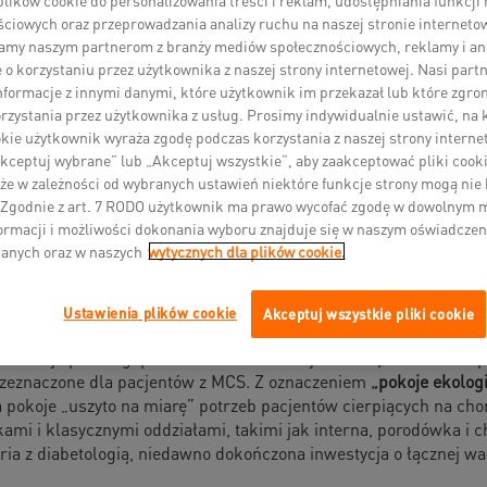
udowała specjalne pomieszczeni
ciowych oraz przeprowadzania analizy ruchu na naszej stronie interneto
wrażliwości) w technologii fermac
amy naszym partnerom z branży mediów społecznościowych, reklamy i ana
 o korzystaniu przez użytkownika z naszej strony internetowej. Nasi par
informacje z innymi danymi, które użytkownik im przekazał lub które zgro
pokoje tak, aby zminimalizować ilość szkodliwych substancji c
zystania przez użytkownika z usług. Prosimy indywidualnie ustawić, na 
ych na chemiczną nadwrażliwość (ang. Multiple Chemical Sensit
kie użytkownik wyraża zgodę podczas korzystania z naszej strony internet
w z chorobami cywilizacyjnymi. Nazwano je „pokojami ekologicz
kceptuj wybrane” lub „Akceptuj wszystkie”, aby zaakceptować pliki cooki
wcześniej poddano testom oddziaływania na zdrowie i potwierdz
że w zależności od wybranych ustawień niektóre funkcje strony mogą nie
enline, specjalnych płyt gipsowo-włóknowych, które mają zdoln
 Zgodnie z art. 7 RODO użytkownik ma prawo wycofać zgodę w dowolnym
 trwale je ze sobą wiążą. Mechanizm działania substancji czynn
ormacji i możliwości dokonania wyboru znajduje się w naszym oświadczen
 między innymi przez niezależny instytut ekologiczny w Kolonii.
danych oraz w naszych
wytycznych dla plików cookie.
rażliwości na substancje chemiczne (MCS) i każdego dnia reaguj
zczalniki, pestycydy, środki piorące lub toksyny obecne w gos
ględu na to, że chorobą dotknięty jest cały układ immunologiczn
Ustawienia plików cookie
Akceptuj wszystkie pliki cookie
ogół wiąże się z dalszymi problemami.
cznej spółki Agaplesion w hamburskiej dzielnicy Eimsbüttel p
przeznaczone dla pacjentów z MCS. Z oznaczeniem
„pokoje ekolog
pokoje „uszyto na miarę” potrzeb pacjentów cierpiących na choro
ami i klasycznymi oddziałami, takimi jak interna, porodówka i chi
iatria z diabetologią, niedawno dokończona inwestycja o łącznej