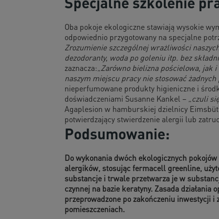
Specjalne szkolenie p
Oba pokoje ekologiczne stawiają wysokie wym
odpowiednio przygotowany na specjalne potr
Zrozumienie szczególnej wrażliwości naszych 
dezodoranty, woda po goleniu itp. bez skła
zaznacza:
„Zarówno bielizna pościelowa, jak 
naszym miejscu pracy nie stosować żadnych
nieperfumowane produkty higieniczne i środ
doświadczeniami Susanne Kankel –
„czuli s
Agaplesion w hamburskiej dzielnicy Eimsbütt
potwierdzający stwierdzenie alergii lub zatru
Podsumowanie:
Do wykonania dwóch ekologicznych pokojów 
alergików, stosując fermacell greenline, uż
substancje i trwale przetwarza je w substan
czynnej na bazie keratyny. Zasada działania 
przeprowadzone po zakończeniu inwestycji i 
pomieszczeniach.