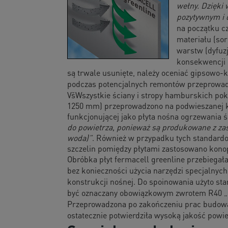
wełny. Dzięki
pozytywnym i 
na początku cz
materiału (so
warstw (dyfuzj
konsekwencji 
są trwale usunięte, należy oceniać gipsowo-
podczas potencjalnych remontów przeprowad
VšWszystkie ściany i stropy hamburskich pok
1250 mm) przeprowadzono na podwieszanej ko
funkcjonującej jako płyta nośna ogrzewania 
do powietrza, ponieważ są produkowane z zast
woda)”
. Również w przypadku tych standardow
szczelin pomiędzy płytami zastosowano konop
Obróbka płyt fermacell greenline przebiega
bez konieczności użycia narzędzi specjalnych
konstrukcji nośnej. Do spoinowania użyto st
być oznaczany obowiązkowym zwrotem R40 „Po
Przeprowadzona po zakończeniu prac budowal
ostatecznie potwierdziła wysoką jakość powi