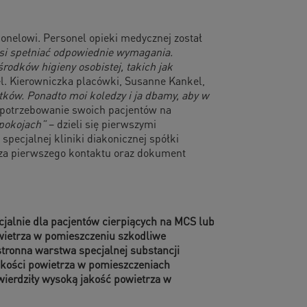
onelowi. Personel opieki medycznej został
usi spełniać odpowiednie wymagania.
rodków higieny osobistej, takich jak
el. Kierowniczka placówki, Susanne Kankel,
tków. Ponadto moi koledzy i ja dbamy, aby w
apotrzebowanie swoich pacjentów na
h pokojach”
– dzieli się pierwszymi
 specjalnej kliniki diakonicznej spółki
arza pierwszego kontaktu oraz dokument
alnie dla pacjentów cierpiących na MCS lub
owietrza w pomieszczeniu szkodliwe
stronna warstwa specjalnej substancji
jakości powietrza w pomieszczeniach
wierdziły wysoką jakość powietrza w