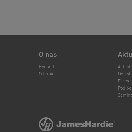
O nas
Aktu
Kontakt
Aktual
O firmie
Do pob
Ferma
Podłogi
Semina